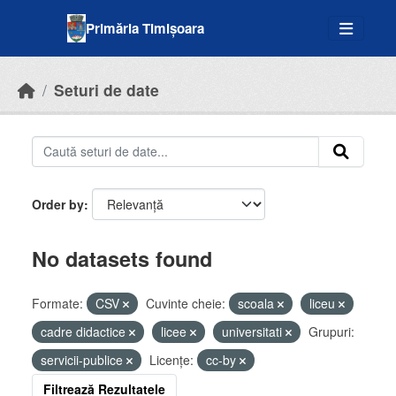
Skip to main content
Primăria Timișoara
Seturi de date
Order by
No datasets found
Formate:
CSV
Cuvinte cheie:
scoala
liceu
cadre didactice
licee
universitati
Grupuri:
servicii-publice
Licenţe:
cc-by
Filtrează Rezultatele