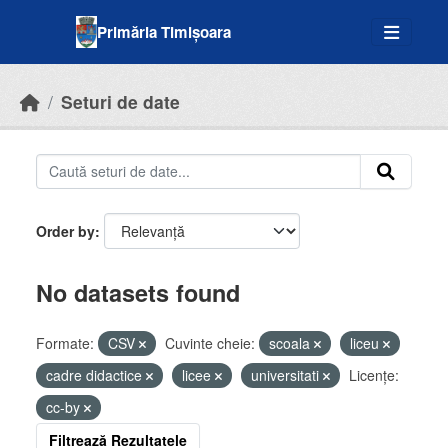
Skip to main content
Primăria Timișoara
Seturi de date
Order by
No datasets found
Formate:
CSV
Cuvinte cheie:
scoala
liceu
cadre didactice
licee
universitati
Licenţe:
cc-by
Filtrează Rezultatele