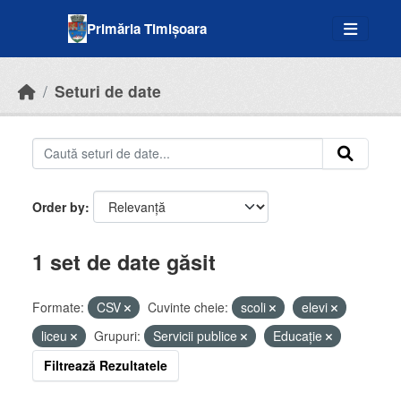
Skip to main content
Primăria Timișoara
Seturi de date
Order by
1 set de date găsit
Formate:
CSV
Cuvinte cheie:
scoli
elevi
liceu
Grupuri:
Servicii publice
Educație
Filtrează Rezultatele