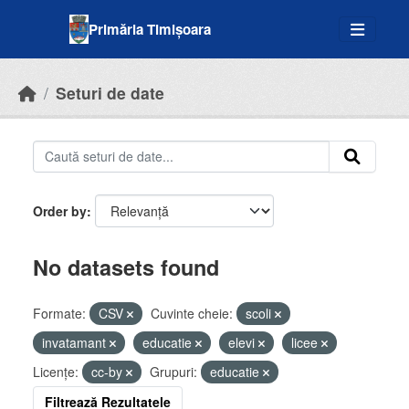
Skip to main content
Primăria Timișoara
Seturi de date
Order by
No datasets found
Formate:
CSV
Cuvinte cheie:
scoli
invatamant
educatie
elevi
licee
Licenţe:
cc-by
Grupuri:
educatie
Filtrează Rezultatele