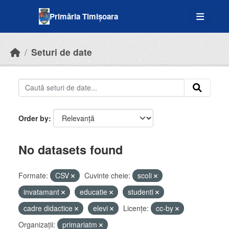
Skip to main content
Primăria Timișoara
Seturi de date
Order by
No datasets found
Formate:
CSV
Cuvinte cheie:
scoli
invatamant
educatie
studenti
cadre didactice
elevi
Licenţe:
cc-by
Organizații:
primariatm