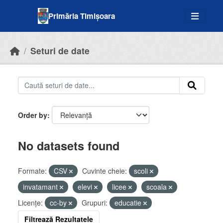
Skip to main content
Primăria Timișoara
Seturi de date
Order by
No datasets found
Formate:
CSV
Cuvinte cheie:
scoli
invatamant
elevi
licee
scoala
Licenţe:
cc-by
Grupuri:
educatie
Filtrează Rezultatele