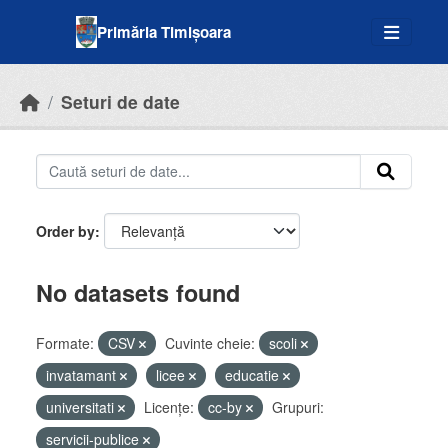
Skip to main content
Primăria Timișoara
Seturi de date
Order by
No datasets found
Formate:
CSV
Cuvinte cheie:
scoli
invatamant
licee
educatie
universitati
Licenţe:
cc-by
Grupuri:
servicii-publice