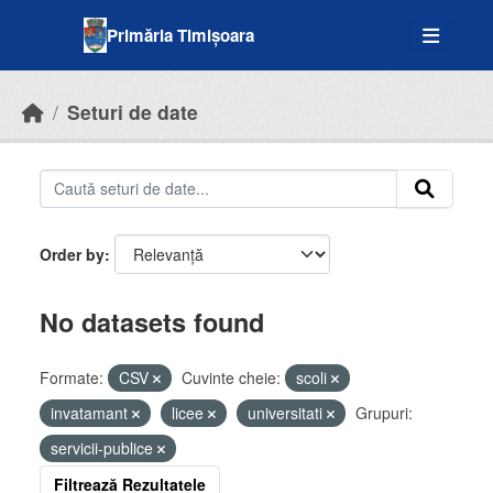
Skip to main content
Primăria Timișoara
Seturi de date
Order by
No datasets found
Formate:
CSV
Cuvinte cheie:
scoli
invatamant
licee
universitati
Grupuri:
servicii-publice
Filtrează Rezultatele