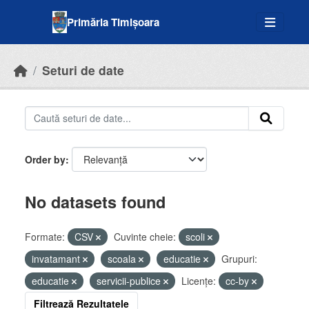
Skip to main content
Primăria Timișoara
Seturi de date
Order by
No datasets found
Formate:
CSV
Cuvinte cheie:
scoli
invatamant
scoala
educatie
Grupuri:
educatie
servicii-publice
Licenţe:
cc-by
Filtrează Rezultatele