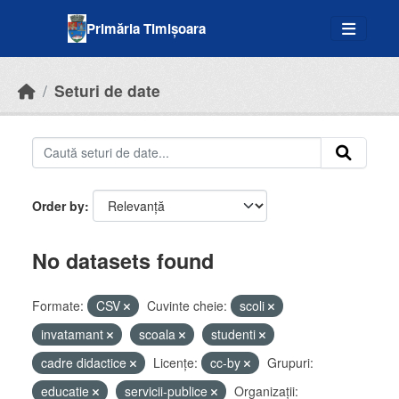
Skip to main content
Primăria Timișoara
Seturi de date
Order by
No datasets found
Formate:
CSV
Cuvinte cheie:
scoli
invatamant
scoala
studenti
cadre didactice
Licenţe:
cc-by
Grupuri:
educatie
servicii-publice
Organizații: