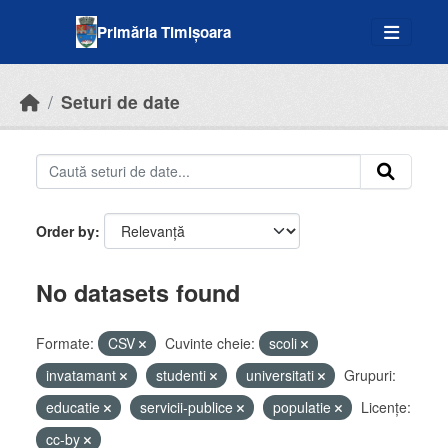
Skip to main content
Primăria Timișoara
Seturi de date
Order by
No datasets found
Formate:
CSV
Cuvinte cheie:
scoli
invatamant
studenti
universitati
Grupuri:
educatie
servicii-publice
populatie
Licenţe:
cc-by