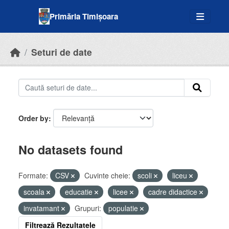
Skip to main content
Primăria Timișoara
Seturi de date
Order by
No datasets found
Formate:
CSV
Cuvinte cheie:
scoli
liceu
scoala
educatie
licee
cadre didactice
invatamant
Grupuri:
populatie
Filtrează Rezultatele