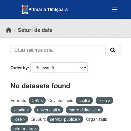
Skip to main content
Primăria Timișoara
Seturi de date
Order by
No datasets found
Formate:
CSV
Cuvinte cheie:
scoli
liceu
scoala
universitati
cadre didactice
licee
Grupuri:
servicii-publice
Organizații:
primariatm