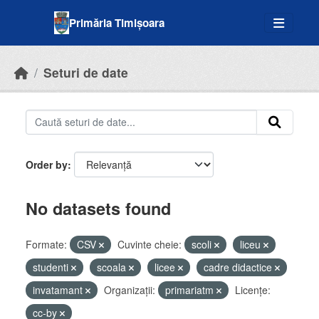
Skip to main content
Primăria Timișoara
Seturi de date
Order by
No datasets found
Formate:
CSV
Cuvinte cheie:
scoli
liceu
studenti
scoala
licee
cadre didactice
invatamant
Organizații:
primariatm
Licenţe:
cc-by