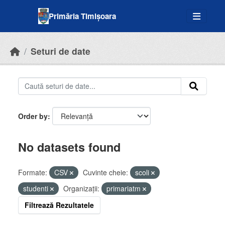
Skip to main content
Primăria Timișoara
Seturi de date
Order by
No datasets found
Formate:
CSV
Cuvinte cheie:
scoli
studenti
Organizații:
primariatm
Filtrează Rezultatele