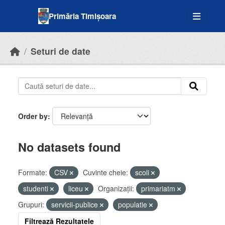
Skip to main content
Primăria Timișoara
Seturi de date
Order by
No datasets found
Formate:
CSV
Cuvinte cheie:
scoli
studenti
liceu
Organizații:
primariatm
Grupuri:
servicii-publice
populatie
Filtrează Rezultatele