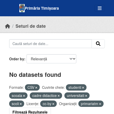
Skip to main content
Primăria Timișoara
Seturi de date
Order by
No datasets found
Formate:
CSV
Cuvinte cheie:
studenti
scoala
cadre didactice
universitati
scoli
Licenţe:
cc-by
Organizații:
primariatm
Filtrează Rezultatele