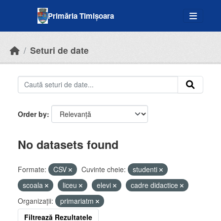
Skip to main content
Primăria Timișoara
Seturi de date
Order by
No datasets found
Formate:
CSV
Cuvinte cheie:
studenti
scoala
liceu
elevi
cadre didactice
Organizații:
primariatm
Filtrează Rezultatele