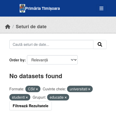
Skip to main content
Primăria Timișoara
Seturi de date
Order by
No datasets found
Formate:
CSV
Cuvinte cheie:
universitati
studenti
Grupuri:
educatie
Filtrează Rezultatele