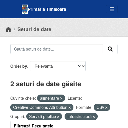
Skip to main content
Primăria Timișoara
Seturi de date
Order by
2 seturi de date găsite
Cuvinte cheie:
alimentare
Licenţe:
Creative Commons Attribution
Formate:
CSV
Grupuri:
Servicii publice
Infrastructură
Filtrează Rezultatele