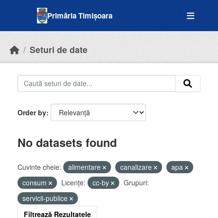
Skip to main content
Primăria Timișoara
Seturi de date
Order by
No datasets found
Cuvinte cheie:
alimentare
canalizare
apa
consum
Licenţe:
cc-by
Grupuri:
servicii-publice
Filtrează Rezultatele