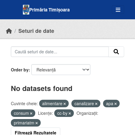
Skip to main content
Primăria Timișoara
Seturi de date
Order by
No datasets found
Cuvinte cheie:
alimentare
canalizare
apa
consum
Licenţe:
cc-by
Organizații:
primariatm
Filtrează Rezultatele