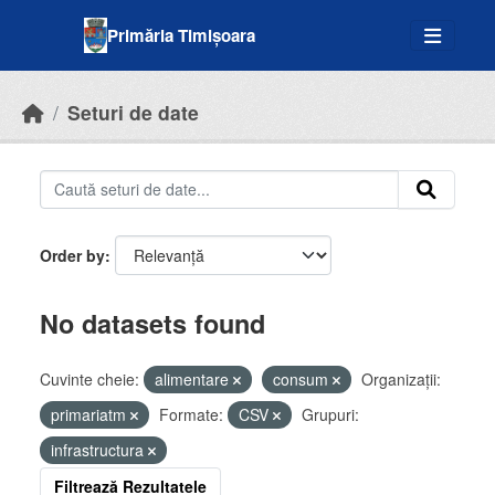
Skip to main content
Primăria Timișoara
Seturi de date
Order by
No datasets found
Cuvinte cheie:
alimentare
consum
Organizații:
primariatm
Formate:
CSV
Grupuri:
infrastructura
Filtrează Rezultatele