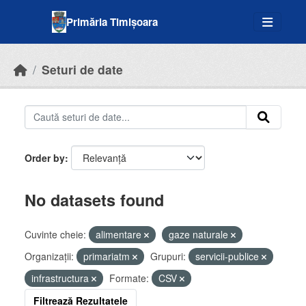
Skip to main content
Primăria Timișoara
Seturi de date
Order by
No datasets found
Cuvinte cheie:
alimentare
gaze naturale
Organizații:
primariatm
Grupuri:
servicii-publice
infrastructura
Formate:
CSV
Filtrează Rezultatele