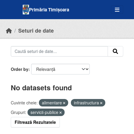
Skip to main content
Primăria Timișoara
Seturi de date
Order by
No datasets found
Cuvinte cheie:
alimentare
infrastructura
Grupuri:
servicii-publice
Filtrează Rezultatele