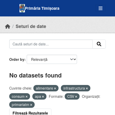
Skip to main content
Primăria Timișoara
Seturi de date
Order by
No datasets found
Cuvinte cheie:
alimentare
infrastructura
consum
apa
Formate:
CSV
Organizații:
primariatm
Filtrează Rezultatele