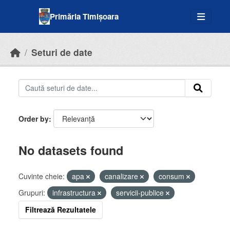
Skip to main content
Primăria Timișoara
Seturi de date
Order by
No datasets found
Cuvinte cheie:
apa
canalizare
consum
Grupuri:
infrastructura
servicii-publice
Filtrează Rezultatele