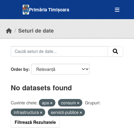
Skip to main content
Primăria Timișoara
Seturi de date
Order by
No datasets found
Cuvinte cheie:
apa
consum
Grupuri:
infrastructura
servicii-publice
Filtrează Rezultatele