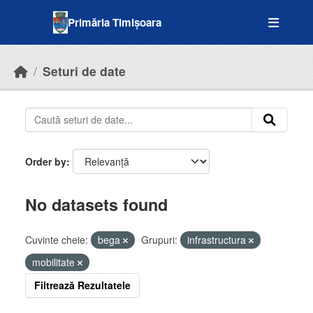
Skip to main content
Primăria Timișoara
Seturi de date
Order by
No datasets found
Cuvinte cheie:
bega
Grupuri:
infrastructura
mobilitate
Filtrează Rezultatele