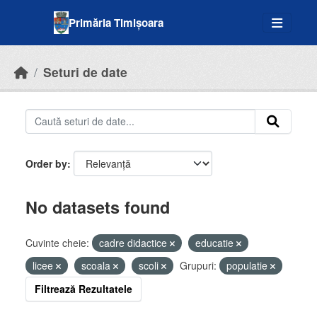
Skip to main content
Primăria Timișoara
Seturi de date
Order by
No datasets found
Cuvinte cheie:
cadre didactice
educatie
licee
scoala
scoli
Grupuri:
populatie
Filtrează Rezultatele