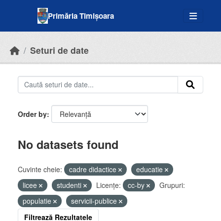
Skip to main content
Primăria Timișoara
Seturi de date
Order by
No datasets found
Cuvinte cheie:
cadre didactice
educatie
licee
studenti
Licenţe:
cc-by
Grupuri:
populatie
servicii-publice
Filtrează Rezultatele