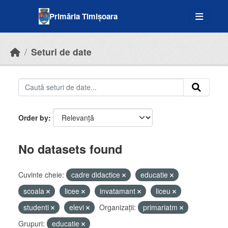
Skip to main content
Primăria Timișoara
Seturi de date
Order by
No datasets found
Cuvinte cheie:
cadre didactice
educatie
scoala
licee
invatamant
liceu
studenti
elevi
Organizații:
primariatm
Grupuri:
educatie