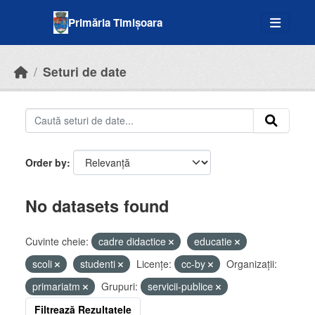
Skip to main content
Primăria Timișoara
Seturi de date
Order by
No datasets found
Cuvinte cheie:
cadre didactice
educatie
scoli
studenti
Licenţe:
cc-by
Organizații:
primariatm
Grupuri:
servicii-publice
Filtrează Rezultatele