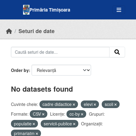
Skip to main content
Primăria Timișoara
Seturi de date
Order by
No datasets found
Cuvinte cheie:
cadre didactice
elevi
scoli
Formate:
CSV
Licenţe:
cc-by
Grupuri:
populatie
servicii-publice
Organizații:
primariatm