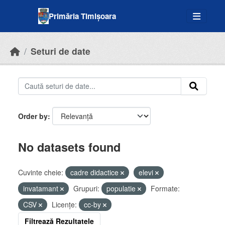
Skip to main content
Primăria Timișoara
Seturi de date
Order by
No datasets found
Cuvinte cheie:
cadre didactice
elevi
invatamant
Grupuri:
populatie
Formate:
CSV
Licenţe:
cc-by
Filtrează Rezultatele