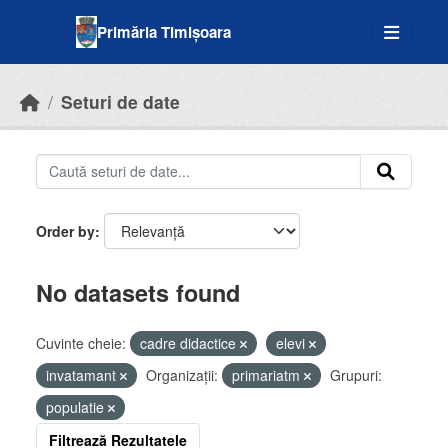
Skip to main content
Primăria Timișoara
Seturi de date
Order by
No datasets found
Cuvinte cheie:
cadre didactice
elevi
invatamant
Organizații:
primariatm
Grupuri:
populatie
Filtrează Rezultatele