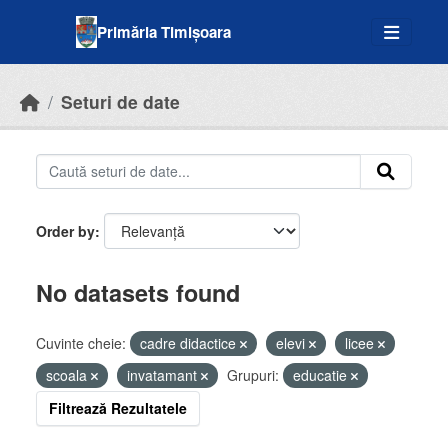
Skip to main content
Primăria Timișoara
Seturi de date
Order by
No datasets found
Cuvinte cheie:
cadre didactice
elevi
licee
scoala
invatamant
Grupuri:
educatie
Filtrează Rezultatele