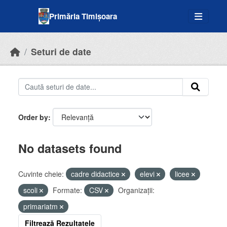
Skip to main content
Primăria Timișoara
Seturi de date
Order by
No datasets found
Cuvinte cheie:
cadre didactice
elevi
licee
scoli
Formate:
CSV
Organizații:
primariatm
Filtrează Rezultatele