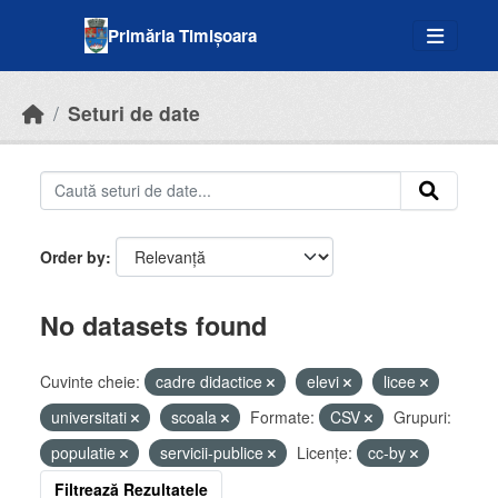
Skip to main content
Primăria Timișoara
Seturi de date
Order by
No datasets found
Cuvinte cheie:
cadre didactice
elevi
licee
universitati
scoala
Formate:
CSV
Grupuri:
populatie
servicii-publice
Licenţe:
cc-by
Filtrează Rezultatele