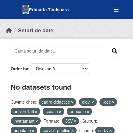
Skip to main content
Primăria Timișoara
Seturi de date
Order by
No datasets found
Cuvinte cheie:
cadre didactice
elevi
licee
universitati
scoala
educatie
invatamant
Formate:
CSV
Grupuri:
populatie
servicii-publice
Licenţe:
cc-by