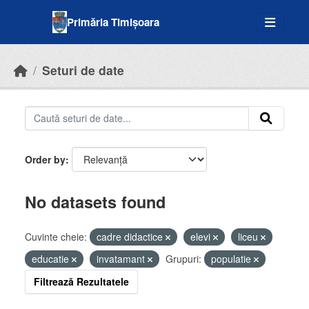
Skip to main content
Primăria Timișoara
Seturi de date
Order by
No datasets found
Cuvinte cheie:
cadre didactice
elevi
liceu
educatie
invatamant
Grupuri:
populatie
Filtrează Rezultatele