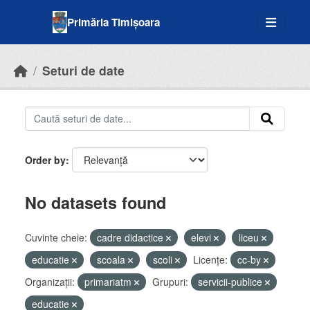
Skip to main content
Primăria Timișoara
Seturi de date
Order by
No datasets found
Cuvinte cheie:
cadre didactice
elevi
liceu
educatie
scoala
scoli
Licenţe:
cc-by
Organizații:
primariatm
Grupuri:
servicii-publice
educatie