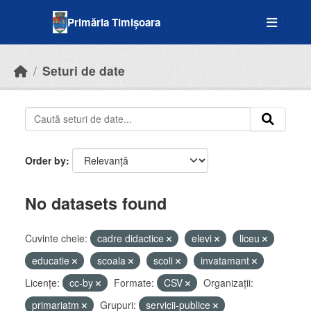
Skip to main content
Primăria Timișoara
Seturi de date
Order by
No datasets found
Cuvinte cheie:
cadre didactice
elevi
liceu
educatie
scoala
scoli
invatamant
Licenţe:
cc-by
Formate:
CSV
Organizații:
primariatm
Grupuri:
servicii-publice