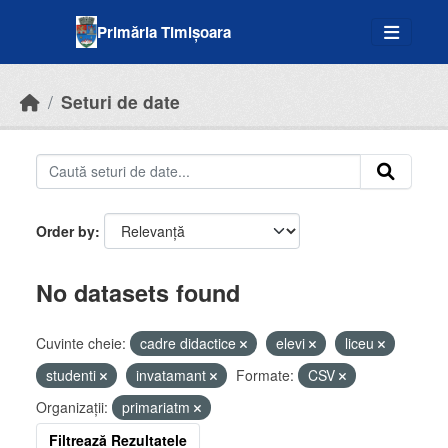
Skip to main content
Primăria Timișoara
Seturi de date
Order by
No datasets found
Cuvinte cheie:
cadre didactice
elevi
liceu
studenti
invatamant
Formate:
CSV
Organizații:
primariatm
Filtrează Rezultatele