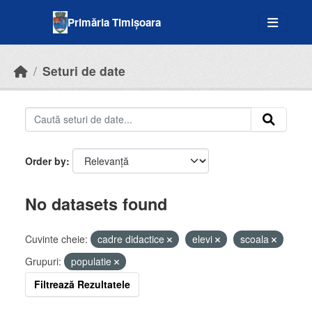
Skip to main content
Primăria Timișoara
Seturi de date
Order by
No datasets found
Cuvinte cheie:
cadre didactice
elevi
scoala
Grupuri:
populatie
Filtrează Rezultatele