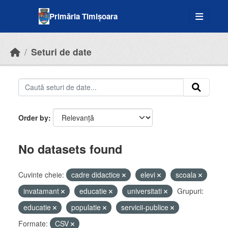
Skip to main content
Primăria Timișoara
Seturi de date
Order by
No datasets found
Cuvinte cheie:
cadre didactice
elevi
scoala
invatamant
educatie
universitati
Grupuri:
educatie
populatie
servicii-publice
Formate:
CSV