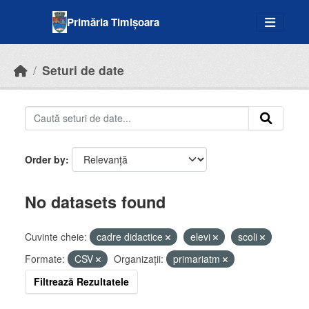
Skip to main content
Primăria Timișoara
Seturi de date
Order by
No datasets found
Cuvinte cheie:
cadre didactice
elevi
scoli
Formate:
CSV
Organizații:
primariatm
Filtrează Rezultatele