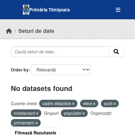
Skip to main content
Primăria Timișoara
Seturi de date
Order by
No datasets found
Cuvinte cheie:
cadre didactice
elevi
scoli
invatamant
Grupuri:
populatie
Organizații:
primariatm
Filtrează Rezultatele