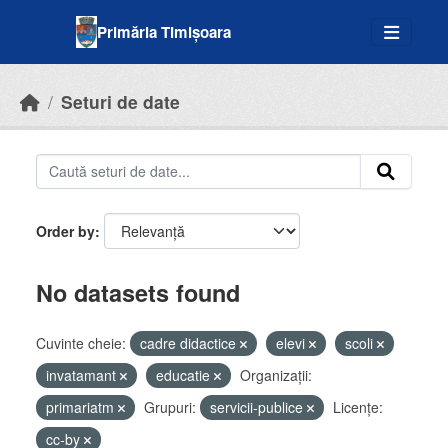
Skip to main content
Primăria Timișoara
Seturi de date
Order by
No datasets found
Cuvinte cheie:
cadre didactice
elevi
scoli
invatamant
educatie
Organizații:
primariatm
Grupuri:
servicii-publice
Licenţe:
cc-by