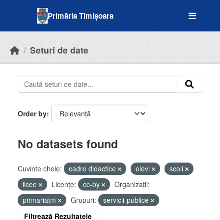
Skip to main content
Primăria Timișoara
Seturi de date
Order by
No datasets found
Cuvinte cheie:
cadre didactice
elevi
scoli
licee
Licenţe:
cc-by
Organizații:
primariatm
Grupuri:
servicii-publice
Filtrează Rezultatele